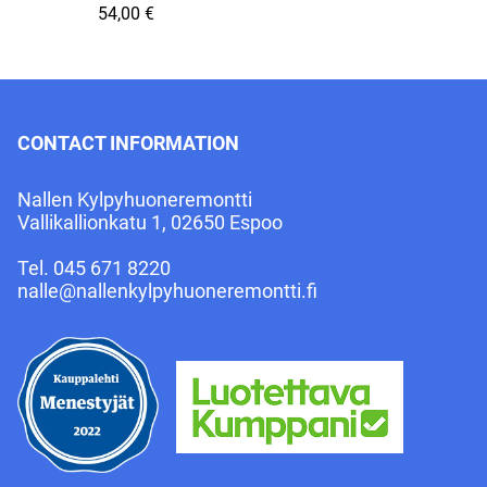
54,00 €
CONTACT INFORMATION
Nallen Kylpyhuoneremontti
Vallikallionkatu 1, 02650 Espoo
Tel.
045 671 8220
nalle@nallenkylpyhuoneremontti.fi