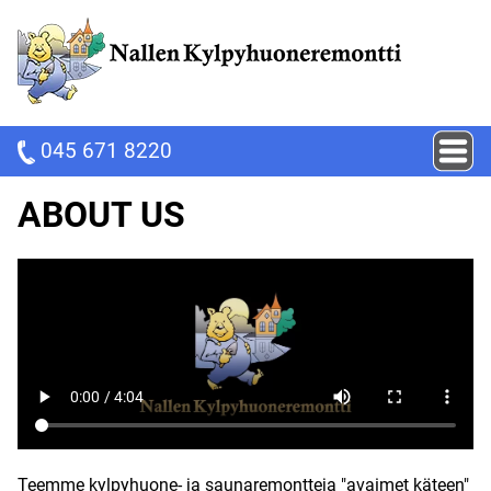
045 671 8220
ABOUT US
Teemme kylpyhuone- ja saunaremontteja "avaimet käteen"