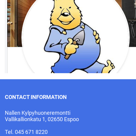
CONTACT INFORMATION
Nallen Kylpyhuoneremontti
Vallikallionkatu 1, 02650 Espoo
Tel.
045 671 8220