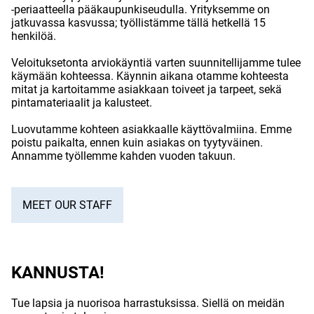
-periaatteella pääkaupunkiseudulla. Yrityksemme on
jatkuvassa kasvussa; työllistämme tällä hetkellä 15
henkilöä.
Veloituksetonta arviokäyntiä varten suunnitellijamme tulee
käymään kohteessa. Käynnin aikana otamme kohteesta
mitat ja kartoitamme asiakkaan toiveet ja tarpeet, sekä
pintamateriaalit ja kalusteet.
Luovutamme kohteen asiakkaalle käyttövalmiina. Emme
poistu paikalta, ennen kuin asiakas on tyytyväinen.
Annamme työllemme kahden vuoden takuun.
MEET OUR STAFF
KANNUSTA!
Tue lapsia ja nuorisoa harrastuksissa. Siellä on meidän