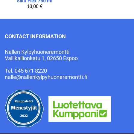
Sika Flex 750 ml
13,00 €
CONTACT INFORMATION
Nallen Kylpyhuoneremontti
Vallikallionkatu 1, 02650 Espoo
Tel.
045 671 8220
nalle@nallenkylpyhuoneremontti.fi