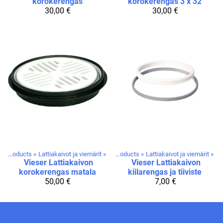
korokerengas
korokerengas 3 x 32
30,00 €
30,00 €
Products
‪»
Lattiakaivot ja viemärit
‪»
Products
‪»
Lattiakaivot ja viemärit
‪»
Vieser
Lattiakaivon
Vieser
Lattiakaivon
korokerengas matala
kiilarengas ja tiiviste
50,00 €
7,00 €