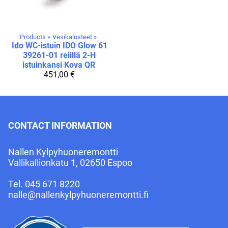
Products
‪»
Vesikalusteet
‪»
Ido
WC-istuin IDO Glow 61
39261-01 reiillä 2-H
istuinkansi Kova QR
451,00 €
CONTACT INFORMATION
Nallen Kylpyhuoneremontti
Vallikallionkatu 1, 02650 Espoo
Tel.
045 671 8220
nalle@nallenkylpyhuoneremontti.fi