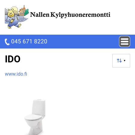
045 671 8220
IDO
▼
www.ido.fi