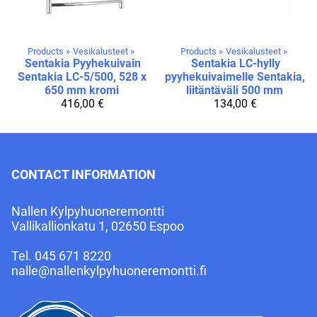
Products
‪»
Vesikalusteet
‪»
Products
‪»
Vesikalusteet
‪»
Sentakia
Pyyhekuivain
Sentakia
LC-hylly
Sentakia LC-5/500, 528 x
pyyhekuivaimelle Sentakia,
650 mm kromi
liitäntäväli 500 mm
416,00 €
134,00 €
CONTACT INFORMATION
Nallen Kylpyhuoneremontti
Vallikallionkatu 1, 02650 Espoo
Tel.
045 671 8220
nalle@nallenkylpyhuoneremontti.fi