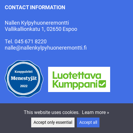
CONTACT INFORMATION
Nallen Kylpyhuoneremontti
Vallikallionkatu 1, 02650 Espoo
Tel.
045 671 8220
nalle@nallenkylpyhuoneremontti.fi
This website uses cookies.
Learn more »
Accept only essential
Accept all