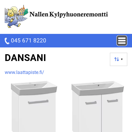
045 671 8220
DANSANI
▼
www.laattapiste.fi/