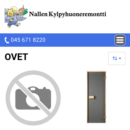
045 671 8220
OVET
▼