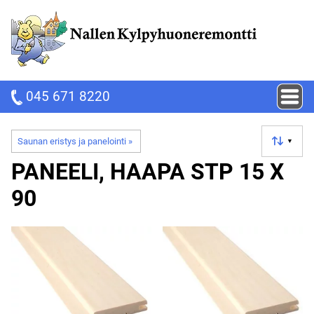
045 671 8220
Saunan eristys ja panelointi
‪»
▼
PANEELI, HAAPA STP 15 X
90