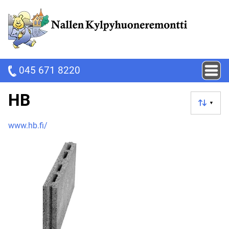
045 671 8220
HB
▼
www.hb.fi/