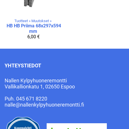
Tuotteet
‪»
Muutokset
‪»
HB
HB Priima 68x297x594
mm
6,00 €
YHTEYSTIEDOT
Nallen Kylpyhuoneremontti
Vallikallionkatu 1, 02650 Espoo
Puh.
045 671 8220
nalle@nallenkylpyhuoneremontti.fi