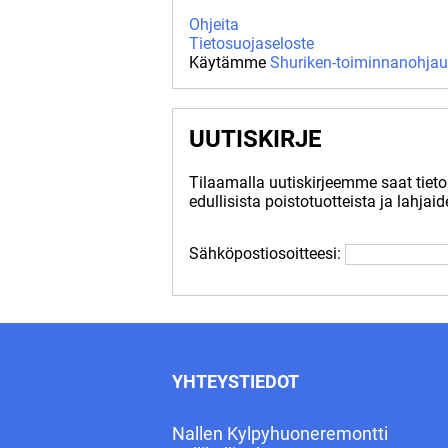
Ohjeita
Tietosuojaseloste
Käytämme
Shuriken-toiminnanohjau
UUTISKIRJE
Tilaamalla uutiskirjeemme saat tiet
edullisista poistotuotteista ja lahjai
Sähköpostiosoitteesi:
YHTEYSTIEDOT
Nallen Kylpyhuoneremontti