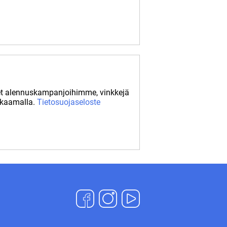
set alennuskampanjoihimme, vinkkejä
ikkaamalla.
Tietosuojaseloste