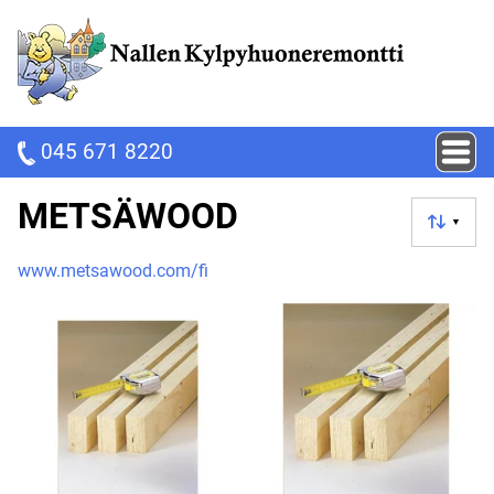
045 671 8220
METSÄWOOD
▼
www.metsawood.com/fi