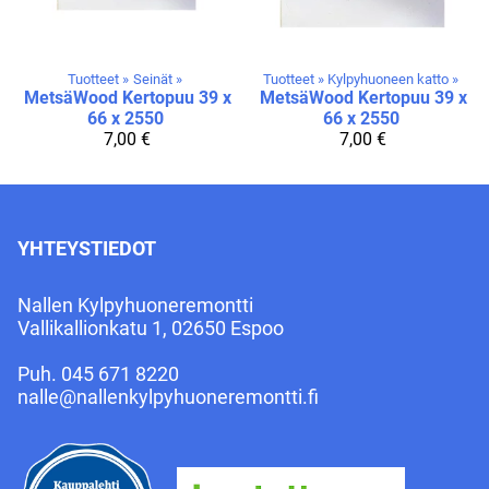
Tuotteet
‪»
Seinät
‪»
Tuotteet
‪»
Kylpyhuoneen katto
‪»
MetsäWood
Kertopuu 39 x
MetsäWood
Kertopuu 39 x
66 x 2550
66 x 2550
7,00 €
7,00 €
YHTEYSTIEDOT
Nallen Kylpyhuoneremontti
Vallikallionkatu 1, 02650 Espoo
Puh.
045 671 8220
nalle@nallenkylpyhuoneremontti.fi