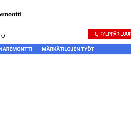
KYLPPÄRILUUR
FO
NAREMONTTI
MÄRKÄTILOJEN TYÖT