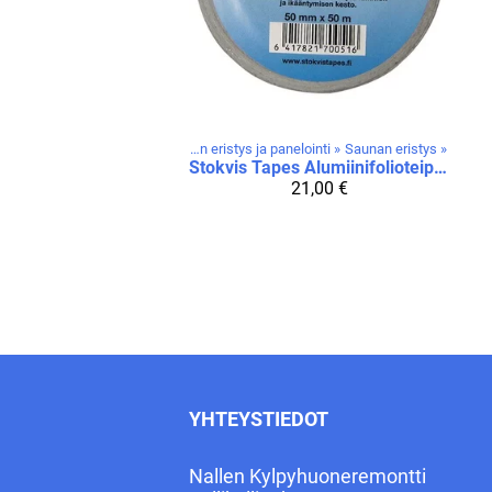
Tuotteet
‪»
Saunan eristys ja panelointi
‪»
Saunan eristys
‪»
Stokvis Tapes
Alumiinifolioteippi 50 mm 50 m
21,00 €
YHTEYSTIEDOT
Nallen Kylpyhuoneremontti