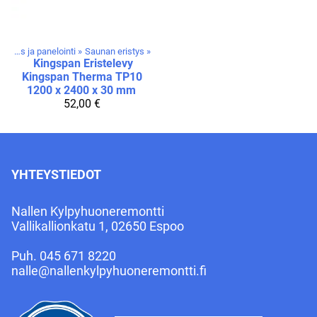
Saunan eristys ja panelointi
‪»
Saunan eristys
‪»
Kingspan
Eristelevy
Kingspan Therma TP10
1200 x 2400 x 30 mm
52,00 €
YHTEYSTIEDOT
Nallen Kylpyhuoneremontti
Vallikallionkatu 1, 02650 Espoo
Puh.
045 671 8220
nalle@nallenkylpyhuoneremontti.fi