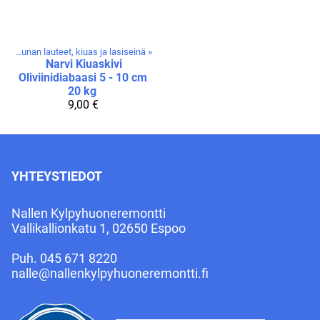
t
‪»
Saunan lauteet, kiuas ja lasiseinä
‪»
Narvi
Kiuaskivi
Oliviinidiabaasi 5 - 10 cm
20 kg
9,00 €
YHTEYSTIEDOT
Nallen Kylpyhuoneremontti
Vallikallionkatu 1, 02650 Espoo
Puh.
045 671 8220
nalle@nallenkylpyhuoneremontti.fi