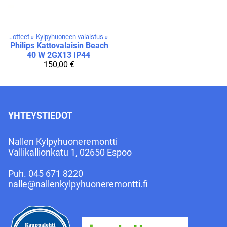
Tuotteet
‪»
Kylpyhuoneen valaistus
‪»
Philips
Kattovalaisin Beach
40 W 2GX13 IP44
150,00 €
YHTEYSTIEDOT
Nallen Kylpyhuoneremontti
Vallikallionkatu 1, 02650 Espoo
Puh.
045 671 8220
nalle@nallenkylpyhuoneremontti.fi