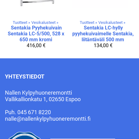
Tuotteet
‪»
Vesikalusteet
‪»
Tuotteet
‪»
Vesikalusteet
‪»
Sentakia
Pyyhekuivain
Sentakia
LC-hylly
Sentakia LC-5/500, 528 x
pyyhekuivaimelle Sentakia,
650 mm kromi
liitäntäväli 500 mm
416,00 €
134,00 €
YHTEYSTIEDOT
Nallen Kylpyhuoneremontti
Vallikallionkatu 1, 02650 Espoo
Puh.
045 671 8220
nalle@nallenkylpyhuoneremontti.fi