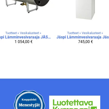
Tuotteet
‪»
Vesikalusteet
‪»
Tuotteet
‪»
Vesikalusteet
‪»
spi
Lämminvesivaraaja JÄSPI VLS 300 S
Jäspi
1 054,00 €
745,00 €