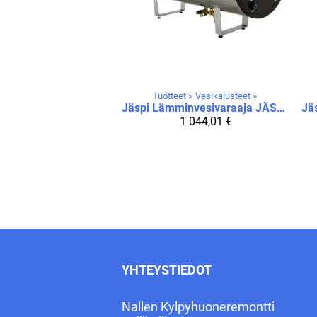
Tuotteet
‪»
Vesikalusteet
‪»
Jäspi
Lämminvesivaraaja JÄSPI VLS 220 S
Jä
1 044,01 €
YHTEYSTIEDOT
Nallen Kylpyhuoneremontti