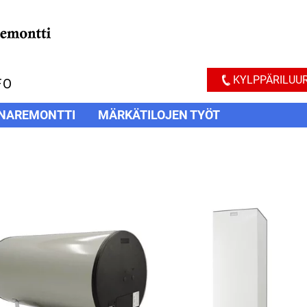
KYLPPÄRILUUR
FO
NAREMONTTI
MÄRKÄTILOJEN TYÖT