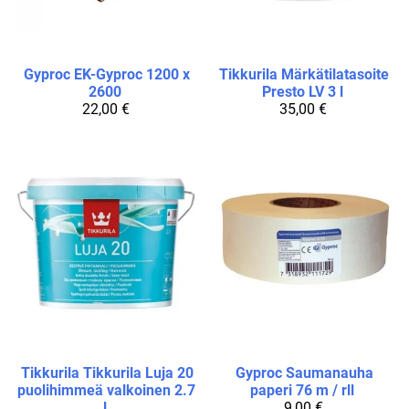
Gyproc
EK-Gyproc 1200 x
Tikkurila
Märkätilatasoite
2600
Presto LV 3 l
22,00 €
35,00 €
Tikkurila
Tikkurila Luja 20
Gyproc
Saumanauha
puolihimmeä valkoinen 2.7
paperi 76 m / rll
l
9,00 €