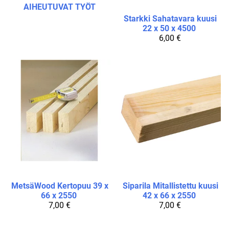
AIHEUTUVAT TYÖT
Starkki
Sahatavara kuusi
22 x 50 x 4500
6,00 €
MetsäWood
Kertopuu 39 x
Siparila
Mitallistettu kuusi
66 x 2550
42 x 66 x 2550
7,00 €
7,00 €