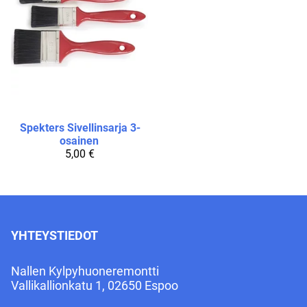
Spekters
Sivellinsarja 3-
osainen
5,00 €
YHTEYSTIEDOT
Nallen Kylpyhuoneremontti
Vallikallionkatu 1, 02650 Espoo