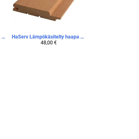
Lämpökäsitelty haapa STP 15 x 90 x 2100 / pakkauksessa 6 paneelia
HaServ
Lämpökäsitelty haapa STP 15 x 90 x 2400 / pakkauksessa 6 paneelia
48,00 €