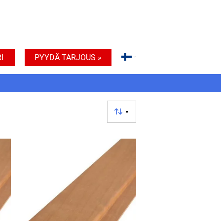
I
PYYDÄ TARJOUS »
▼