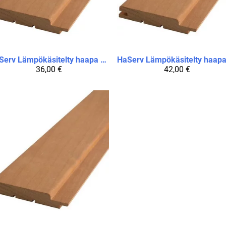
Serv
Lämpökäsitelty haapa STP 15 x 90 x 1800 / pakkauksessa 6 paneelia
HaServ
36,00 €
42,00 €