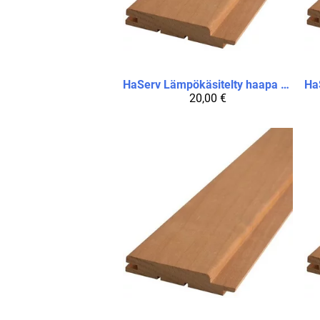
HaServ
Lämpökäsitelty haapa STP 15 x 90 x 1500 / pakkauksessa 6 paneelia
Ha
20,00 €