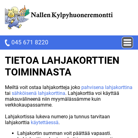
045 671 8220
TIETOA LAHJAKORTTIEN
TOIMINNASTA
Meiltä voit ostaa lahjakortteja joko
pahvisena lahjakorttina
tai
sähköisenä lahjakorttina
. Lahjakorttia voi käyttää
maksuvälineenä niin myymälässämme kuin
verkkokaupassamme.
Lahjakortissa lukeva numero ja tunnus tarvitaan
lahjakorttia
käytettäessä
.
Lahjakortin summan voit päättää vapaasti.