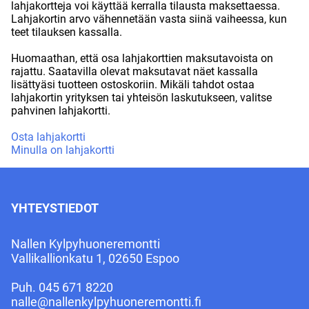
lahjakortteja voi käyttää kerralla tilausta maksettaessa.
Lahjakortin arvo vähennetään vasta siinä vaiheessa, kun
teet tilauksen kassalla.
Huomaathan, että osa lahjakorttien maksutavoista on
rajattu. Saatavilla olevat maksutavat näet kassalla
lisättyäsi tuotteen ostoskoriin. Mikäli tahdot ostaa
lahjakortin yrityksen tai yhteisön laskutukseen, valitse
pahvinen lahjakortti.
Osta lahjakortti
Minulla on lahjakortti
YHTEYSTIEDOT
Nallen Kylpyhuoneremontti
Vallikallionkatu 1, 02650 Espoo
Puh.
045 671 8220
nalle@nallenkylpyhuoneremontti.fi