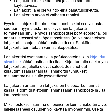
Lahjakortti maksetaan heti ja se on samantien
käytettävissä.
Lahjakortilla ei ole vaihto- eikä palautusoikeutta.
Lahjakortin arvoa ei vaihdeta rahaksi.
Fyysinen lahjakortti toimitetaan postitse tai sen voi ostaa
suoraan myymälästämme. Fyysinen lahjakortti
toimitetaan sinulle myös sähköpostitse pdf-tiedostona, jos
annat tilatessasi sähköpostiosoitteesi (tai vaihtoehtoisesti
lahjakortin saajan sähköpostiosoitteen). Sähköinen
lahjakortti toimitetaan vain sähköpostitse.
Lahjakorttisi ovat saatavilla pdf-tiedostoina, kun
kirjaudut
sivustolle
sähköpostiosoitteellasi. Kirjautumalla näet myös
lahjakorttiesi jäljellä olevat saldot. Jos unohdat
kirjautumissalasanasi tai lahjakortin tunnukset,
mailaamme ne sinulle pyydettäessä.
Lahjakortin antaminen lahjaksi on helppoa, kun annat
kassalla toimitustietoihin lahjansaajan sähköposti- ja / tai
katuosoitteen.
Mikäli ostoksen summa on pienempi kuin lahjakortin arvo,
jäljelle jääneen osuuden voi käyttää myöhemmin. Useita