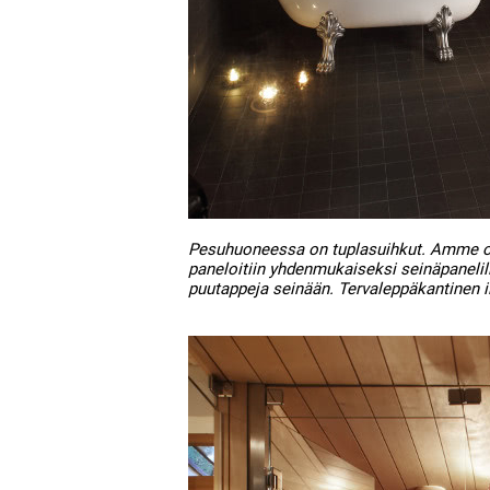
Pesuhuoneessa on tuplasuihkut. Amme oli
paneloitiin yhdenmukaiseksi seinäpanelil
puutappeja seinään. Tervaleppäkantinen il