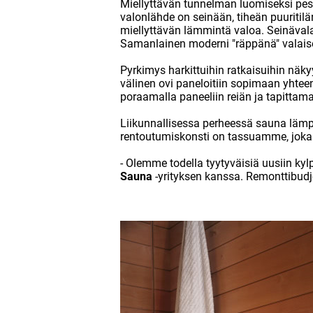
Miellyttävän tunnelman luomiseksi pes
valonlähde on seinään, tiheän puuritilä
miellyttävän lämmintä valoa. Seinäval
Samanlainen moderni "räppänä" valais
Pyrkimys harkittuihin ratkaisuihin näk
välinen ovi paneloitiin sopimaan yhte
poraamalla paneeliin reiän ja tapittama
Liikunnallisessa perheessä sauna lämp
rentoutumiskonsti on tassuamme, joka
- Olemme todella tyytyväisiä uusiin kylp
Sauna
-yrityksen kanssa. Remonttibudje