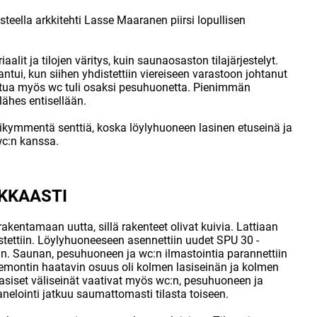
teella arkkitehti Lasse Maaranen piirsi lopullisen
aalit ja tilojen väritys, kuin saunaosaston tilajärjestelyt.
ui, kun siihen yhdistettiin viereiseen varastoon johtanut
tua myös wc tuli osaksi pesuhuonetta. Pienimmän
lähes entisellään.
kymmentä senttiä, koska löylyhuoneen lasinen etuseinä ja
wc:n kanssa.
KKAASTI
akentamaan uutta, sillä rakenteet olivat kuivia. Lattiaan
ristettiin. Löylyhuoneeseen asennettiin uudet SPU 30 -
iin. Saunan, pesuhuoneen ja wc:n ilmastointia parannettiin
 Remontin haatavin osuus oli kolmen lasiseinän ja kolmen
asiset väliseinät vaativat myös wc:n, pesuhuoneen ja
elointi jatkuu saumattomasti tilasta toiseen.