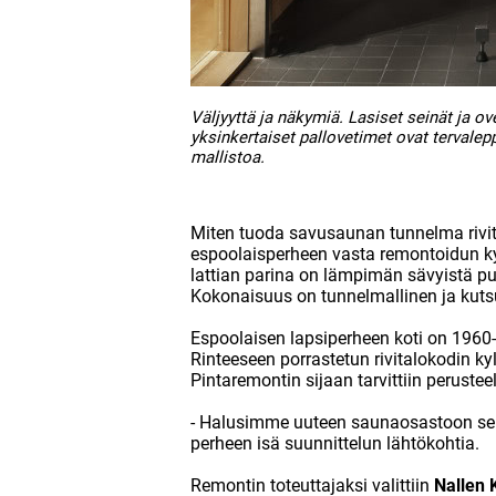
Väljyyttä ja näkymiä. Lasiset seinät ja o
yksinkertaiset pallovetimet ovat tervalep
mallistoa.
Miten tuoda savusaunan tunnelma rivit
espoolaisperheen vasta remontoidun k
lattian parina on lämpimän sävyistä puu
Kokonaisuus on tunnelmallinen ja kut
Espoolaisen lapsiperheen koti on 1960-
Rinteeseen porrastetun rivitalokodin k
Pintaremontin sijaan tarvittiin perustee
- Halusimme uuteen saunaosastoon se
perheen isä suunnittelun lähtökohtia.
Remontin toteuttajaksi valittiin
Nallen 