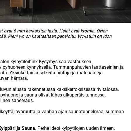
vet ovat 8 mm karkaistua lasia. Helat ovat kromia. Ovien
pää. Pieni wc on kauttaaltaan paneloitu. Wc-istuin on Idon
alon kylpytiloihin? Kysymys saa vastauksen
ylpyhuoneen kynnyksellä. Tummanpuhuvien laattaseinien ja
ta. Yksinkertaisia selkeitä pintoja ja materiaaleja.
suvan hämärä.
luvun alussa rakennetussa kaksikerroksisessa rivitalossa.
ylpyhuone ja sauna olivat lähes alkuperäiskunnossa.
llinen saneeraus.
lkeyttä, avaruutta ja vanhan ajan saunatunnelmaa, summaa
Kylppäri ja Sauna
. Perhe ideoi kylpytilojen uuden ilmeen.