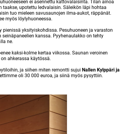
uhuoneeseen ei asennettu kattovalaisinta. Tilan ainoa
n taakse, upotettu ledvalaisin. Säleikön läpi hohtaa
aisin tuo mieleen savusaunojen ilma-aukot, räppänät.
ee myös löylyhuoneessa.
yy pienissä yksityiskohdissa. Pesuhuoneen ja varaston
en seinäpaneelien kanssa. Pyyhenaulakko on tehty
lla ne.
enee kaksi-kolme kertaa viikossa. Saunan veroinen
 on ahkerassa käytössä.
ytiloihin, ja siihen miten remontti sujui
Nallen Kylppäri ja
ttimme oli 30 000 euroa, ja siinä myös pysyttiin.