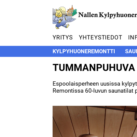
YRITYS
YHTEYSTIEDOT
IN
KYLPYHUONEREMONTTI
SAU
TUMMANPUHUVA
Espoolaisperheen uusissa kylpyt
Remontissa 60-luvun saunatilat pä