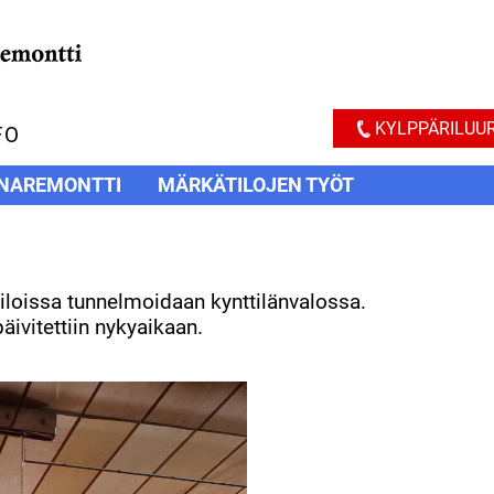
KYLPPÄRILUUR
FO
NAREMONTTI
MÄRKÄTILOJEN TYÖT
iloissa tunnelmoidaan kynttilänvalossa.
ivitettiin nykyaikaan.