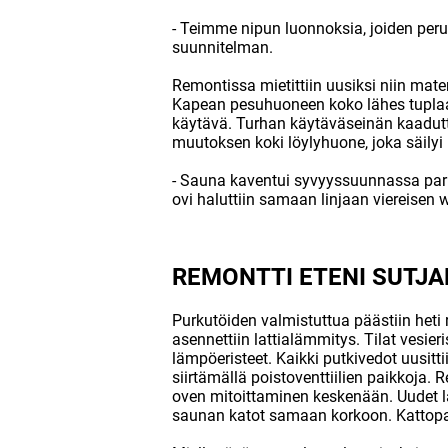
- Teimme nipun luonnoksia, joiden perus
suunnitelman.
Remontissa mietittiin uusiksi niin materi
Kapean pesuhuoneen koko lähes tuplaant
käytävä. Turhan käytäväseinän kaadut
muutoksen koki löylyhuone, joka säilyi 
- Sauna kaventui syvyyssuunnassa pari
ovi haluttiin samaan linjaan viereisen 
REMONTTI ETENI SUTJA
Purkutöiden valmistuttua päästiin heti r
asennettiin lattialämmitys. Tilat vesie
lämpöeristeet. Kaikki putkivedot uusitt
siirtämällä poistoventtiilien paikkoja.
oven mitoittaminen keskenään. Uudet l
saunan katot samaan korkoon. Kattopan